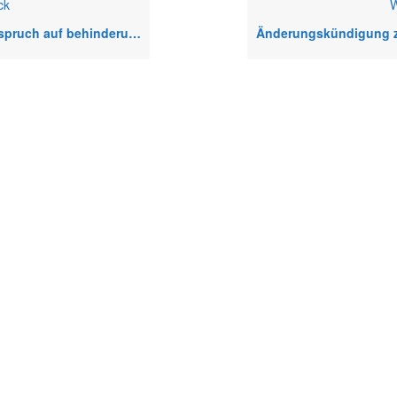
ck
W
ch auf behinderungsgerechten Arbeitsplatz