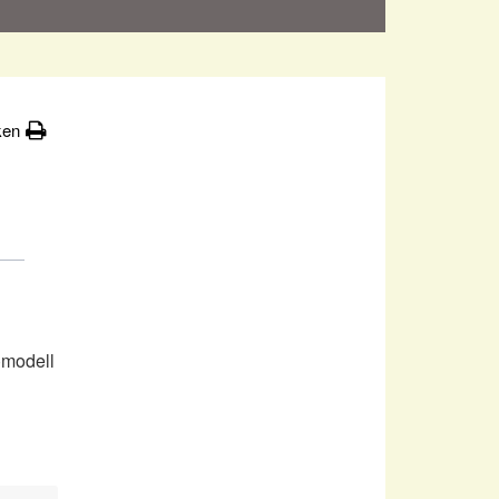
ken
)modell