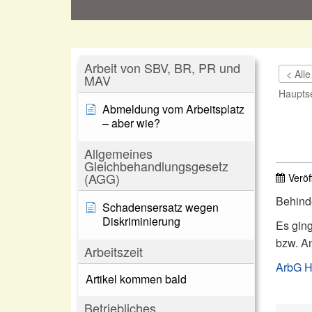
Arbeit von SBV, BR, PR und
< All
MAV
Hauptse
Abmeldung vom Arbeitsplatz
– aber wie?
Allgemeines
Gleichbehandlungsgesetz
(AGG)
Veröf
Behind
Schadensersatz wegen
Diskriminierung
Es ging
bzw. An
Arbeitszeit
ArbG H
Artikel kommen bald
Betriebliches