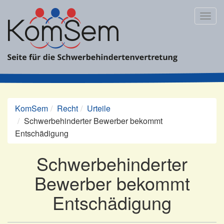
Zum
Inhalt
Togg
springen
navig
KomSem
Recht
Urteile
Schwerbehinderter Bewerber bekommt
Entschädigung
Schwerbehinderter
Bewerber bekommt
Entschädigung