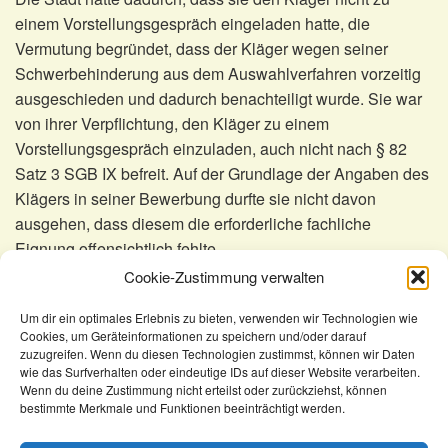
einem Vorstellungsgespräch eingeladen hatte, die
Vermutung begründet, dass der Kläger wegen seiner
Schwerbehinderung aus dem Auswahlverfahren vorzeitig
ausgeschieden und dadurch benachteiligt wurde. Sie war
von ihrer Verpflichtung, den Kläger zu einem
Vorstellungsgespräch einzuladen, auch nicht nach § 82
Satz 3 SGB IX befreit. Auf der Grundlage der Angaben des
Klägers in seiner Bewerbung durfte sie nicht davon
ausgehen, dass diesem die erforderliche fachliche
Eignung offensichtlich fehlte.
Cookie-Zustimmung verwalten
BAG, Urteil vom 11. August 2016 – 8 AZR 375/15 –
Um dir ein optimales Erlebnis zu bieten, verwenden wir Technologien wie
Cookies, um Geräteinformationen zu speichern und/oder darauf
KomSem
Recht
Urteile
zuzugreifen. Wenn du diesen Technologien zustimmst, können wir Daten
wie das Surfverhalten oder eindeutige IDs auf dieser Website verarbeiten.
Schwerbehinderter Bewerber bekommt
Wenn du deine Zustimmung nicht erteilst oder zurückziehst, können
Entschädigung
bestimmte Merkmale und Funktionen beeinträchtigt werden.