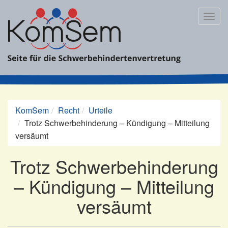
Zum
Inhalt
Togg
springen
navig
KomSem
Recht
Urteile
Trotz Schwerbehinderung – Kündigung – Mitteilung
versäumt
Trotz Schwerbehinderung
– Kündigung – Mitteilung
versäumt