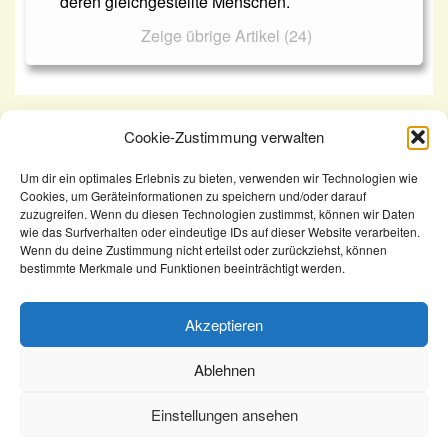
deren gleichgestellte Menschen.
Zeige übrige Artikel (24)
Cookie-Zustimmung verwalten
KomSem
Um dir ein optimales Erlebnis zu bieten, verwenden wir Technologien wie
Keine Beteiligung des Integrationsamtes bei
Cookies, um Geräteinformationen zu speichern und/oder darauf
Versetzung in den Ruhestand eines schwerbeh.
zuzugreifen. Wenn du diesen Technologien zustimmst, können wir Daten
wie das Surfverhalten oder eindeutige IDs auf dieser Website verarbeiten.
Beamten
Wenn du deine Zustimmung nicht erteilst oder zurückziehst, können
bestimmte Merkmale und Funktionen beeinträchtigt werden.
Akzeptieren
Ablehnen
Kontakt
Newsletter
Impressum
Datenschutz
Rechtliches
AGB
Einstellungen ansehen
©2026 Copyright, KomSem GmbH.