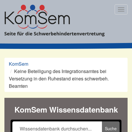
Zum
Inhalt
Togg
springen
navig
KomSem
Keine Beteiligung des Integrationsamtes bei
Versetzung in den Ruhestand eines schwerbeh.
Beamten
KomSem Wissensdatenbank
Suche