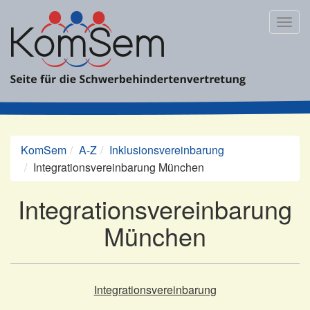
Zum
Inhalt
Togg
springen
navig
KomSem
A-Z
Inklusionsvereinbarung
Integrationsvereinbarung München
Integrationsvereinbarung
München
Integrationsvereinbarung