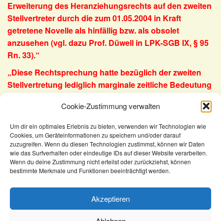
Erweiterung des Heranziehungsrechts auf den zweiten
Stellvertreter durch die zum 01.05.2004 in Kraft
getretene Novelle als hinfällig bzw. als obsolet
anzusehen (vgl. dazu Prof. Düwell in LPK-SGB IX, § 95
Rn. 33).“
„Diese Rechtsprechung hatte bezüglich der zweiten
Stellvertretung lediglich marginale zeitliche Bedeutung
von weniger als 30 Tagen wg. des danach
Cookie-Zustimmung verwalten
auslaufenden alten Rechts.“
Um dir ein optimales Erlebnis zu bieten, verwenden wir Technologien wie
Cookies, um Geräteinformationen zu speichern und/oder darauf
KomSem
Recht
Urteile
zuzugreifen. Wenn du diesen Technologien zustimmst, können wir Daten
wie das Surfverhalten oder eindeutige IDs auf dieser Website verarbeiten.
Beschlussverfahren gegen den AG wegen
Wenn du deine Zustimmung nicht erteilst oder zurückziehst, können
Behinderung der SBV
bestimmte Merkmale und Funktionen beeinträchtigt werden.
Akzeptieren
Ablehnen