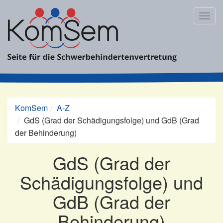
Zum
Inhalt
Togg
springen
navig
KomSem
A-Z
GdS (Grad der Schädigungsfolge) und GdB (Grad
der Behinderung)
GdS (Grad der
Schädigungsfolge) und
GdB (Grad der
Behinderung)