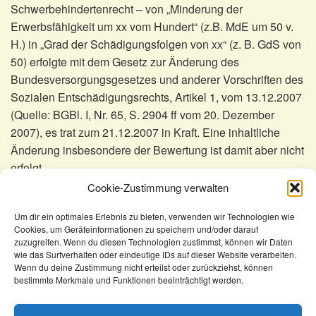
Schwerbehindertenrecht – von „Minderung der
Erwerbsfähigkeit um xx vom Hundert“ (z.B. MdE um 50 v.
H.) in „Grad der Schädigungsfolgen von xx“ (z. B. GdS von
50) erfolgte mit dem Gesetz zur Änderung des
Bundesversorgungsgesetzes und anderer Vorschriften des
Sozialen Entschädigungsrechts, Artikel 1, vom 13.12.2007
(Quelle: BGBl. I, Nr. 65, S. 2904 ff vom 20. Dezember
2007), es trat zum 21.12.2007 in Kraft. Eine inhaltliche
Änderung insbesondere der Bewertung ist damit aber nicht
erfolgt.
Cookie-Zustimmung verwalten
Um dir ein optimales Erlebnis zu bieten, verwenden wir Technologien wie
Cookies, um Geräteinformationen zu speichern und/oder darauf
KomSem
A-Z
zuzugreifen. Wenn du diesen Technologien zustimmst, können wir Daten
wie das Surfverhalten oder eindeutige IDs auf dieser Website verarbeiten.
GdS (Grad der Schädigungsfolge) und GdB (Grad
Wenn du deine Zustimmung nicht erteilst oder zurückziehst, können
der Behinderung)
bestimmte Merkmale und Funktionen beeinträchtigt werden.