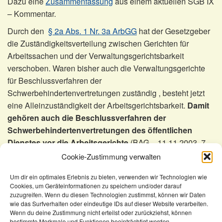
Dazu eine
Zusammenfassung
aus einem aktuellen SGB IX
– Kommentar.
Durch den
§ 2a Abs. 1 Nr. 3a ArbGG
hat der Gesetzgeber
die Zuständigkeitsverteilung zwischen Gerichten für
Arbeitssachen und der Verwaltungsgerichtsbarkeit
verschoben. Waren bisher auch die Verwaltungsgerichte
für Beschlussverfahren der
Schwerbehindertenvertretungen zuständig , besteht jetzt
eine Alleinzuständigkeit der Arbeitsgerichtsbarkeit.
Damit
gehören auch die Beschlussverfahren der
Schwerbehindertenvertretungen des öffentlichen
Dienstes vor die Arbeitsgerichte
(BAG – 11.11.2003, 7
AZB 40/03).
Cookie-Zustimmung verwalten
Wenn der Vorgesetzte ein Beamter ist ergibt sich noch die
Um dir ein optimales Erlebnis zu bieten, verwenden wir Technologien wie
Möglickeit der Einleitung eines
Disziplinarverfahrens
Cookies, um Geräteinformationen zu speichern und/oder darauf
zuzugreifen. Wenn du diesen Technologien zustimmst, können wir Daten
wie das Surfverhalten oder eindeutige IDs auf dieser Website verarbeiten.
Wenn du deine Zustimmung nicht erteilst oder zurückziehst, können
KomSem
A-Z
Beschlussverfahren
bestimmte Merkmale und Funktionen beeinträchtigt werden.