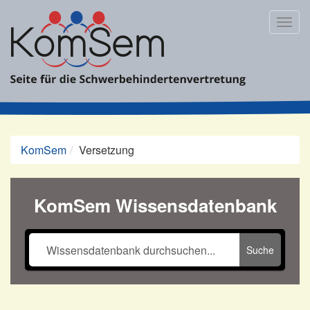
Zum
Inhalt
Togg
springen
navig
KomSem
Versetzung
KomSem Wissensdatenbank
Suche