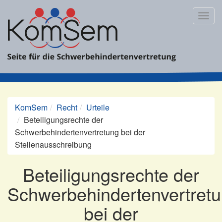
Zum
Inhalt
Togg
springen
navig
KomSem
Recht
Urteile
Beteiligungsrechte der
Schwerbehindertenvertretung bei der
Stellenausschreibung
Beteiligungsrechte der
Schwerbehindertenvertret
bei der