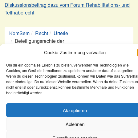
Diskussionsbeitrag dazu vom Forum Rehabilitations- und
Teilhaberecht
KomSem
Recht
Urteile
Beteiligungsrechte der
Schwerbehindertenvertretung bei der
Cookie-Zustimmung verwalten
Stellenausschreibung
Um dir ein optimales Erlebnis zu bieten, verwenden wir Technologien wie
Cookies, um Geräteinformationen zu speichern und/oder darauf zuzugreifen.
Wenn du diesen Technologien zustimmst, können wir Daten wie das Surfverha
oder eindeutige IDs auf dieser Website verarbeiten. Wenn du deine Zustimmu
nicht erteilst oder zurückziehst, können bestimmte Merkmale und Funktionen
Kontakt
Newsletter
Impressum
beeinträchtigt werden.
Datenschutz
Rechtliches
AGB
Akzeptieren
©2026 Copyright, KomSem GmbH.
Ablehnen
Einstellungen ansehen