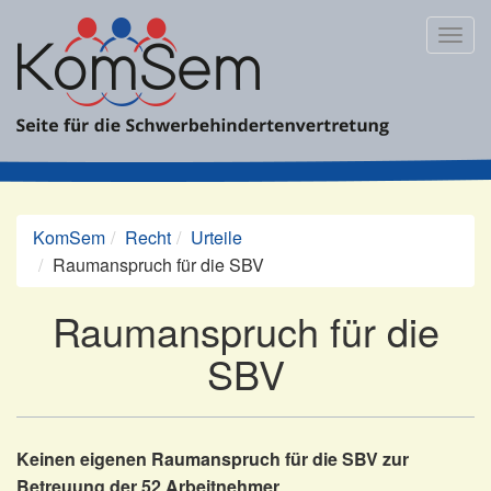
Zum
Inhalt
Togg
springen
navig
KomSem
Recht
Urteile
Raumanspruch für die SBV
Raumanspruch für die
SBV
Keinen eigenen Raumanspruch für die SBV zur
Betreuung der 52 Arbeitnehmer