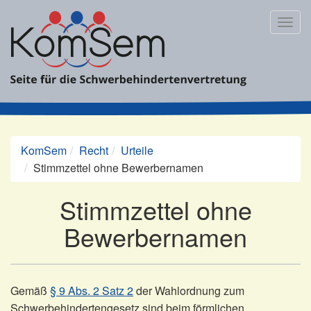
Zum
Inhalt
Togg
springen
navig
KomSem
Recht
Urteile
Stimmzettel ohne Bewerbernamen
Stimmzettel ohne
Bewerbernamen
Gemäß
§ 9 Abs. 2 Satz 2
der Wahlordnung zum
Schwerbehindertengesetz sind beim förmlichen