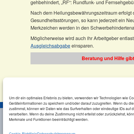
gehbehindert, „RF“: Rundfunk- und Fernsehgebühre
Nach dem Heilungsbewährungszeitraum erfolgt d
Gesundheitsstörungen, so kann jederzeit ein Neuf
Merkzeichen werden in den Schwerbehindertena
Möglicherweise wird auch ihr Arbeitgeber entlast
Ausgleichsabgabe
einsparen.
Beratung und Hilfe gib
KomSem
A-Z
Ist es sinnvoll, einen Schw
Um dir ein optimales Erlebnis zu bieten, verwenden wir Technologien wie C
Geräteinformationen zu speichern und/oder darauf zuzugreifen. Wenn du di
zustimmst, können wir Daten wie das Surfverhalten oder eindeutige IDs auf 
verarbeiten. Wenn du deine Zustimmung nicht erteilst oder zurückziehst, kö
Merkmale und Funktionen beeinträchtigt werden.
Kontakt
Newsletter
Impressum
D
©2026 Copyright, KomSem GmbH.
Cookie-Richtlinie
Datenschutz
Impressum