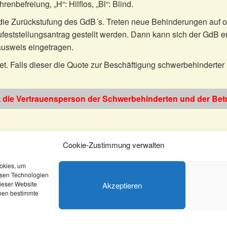
nbefreiung, „H“: Hilflos, „Bl“: Blind.
ie Zurückstufung des GdB´s. Treten neue Behinderungen auf o
eststellungsantrag gestellt werden. Dann kann sich der GdB erh
usweis eingetragen.
et. Falls dieser die Quote zur Beschäftigung schwerbehinderter 
t die Vertrauensperson der Schwerbehinderten und der Betr
erbehindertenausweis zu beantragen?
Cookie-Zustimmung verwalten
ookies, um
esen Technologien
dieser Website
Akzeptieren
nnen bestimmte
atenschutz
Rechtliches
AGB