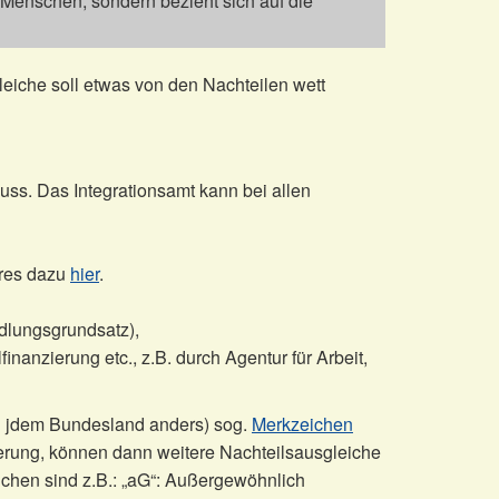
 Menschen, sondern bezieht sich auf die
iche soll etwas von den Nachteilen wett
ss. Das Integrationsamt kann bei allen
eres dazu
hier
.
dlungsgrundsatz),
finanzierung etc., z.B. durch Agentur für Arbeit,
n jdem Bundesland anders) sog.
Merkzeichen
rung, können dann weitere Nachteilsausgleiche
ichen sind z.B.: „aG“: Außergewöhnlich