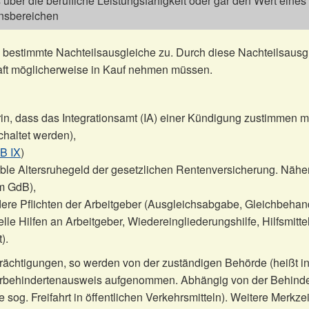
ber die berufliche Leistungsfähigkeit oder gar den Wert eines
ensbereichen
estimmte Nachteilsausgleiche zu. Durch diese Nachteilsausgle
aft möglicherweise in Kauf nehmen müssen.
n, dass das Integrationsamt (IA) einer Kündigung zustimmen mu
chaltet werden),
B IX
)
xible Altersruhegeld der gesetzlichen Rentenversicherung. Näh
om GdB),
ere Pflichten der Arbeitgeber (Ausgleichsabgabe, Gleichbehan
lle Hilfen an Arbeitgeber, Wiedereingliederungshilfe, Hilfsmittel
).
rächtigungen, so werden von der zuständigen Behörde (heißt i
werbehindertenausweis aufgenommen. Abhängig von der Behinde
sog. Freifahrt in öffentlichen Verkehrsmitteln). Weitere Merkze