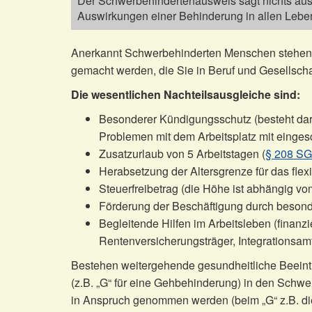
Der Schwerbehindertenausweis sagt nichts aus ü
Auswirkungen einer Behinderung in allen Leb
Anerkannt Schwerbehinderten Menschen stehen b
gemacht werden, die Sie in Beruf und Gesellsch
Die wesentlichen Nachteilsausgleiche sind:
Besonderer Kündigungsschutz (besteht dari
Problemen mit dem Arbeitsplatz mit einges
Zusatzurlaub von 5 Arbeitstagen (
§ 208 SG
Herabsetzung der Altersgrenze für das fle
Steuerfreibetrag (die Höhe ist abhängig v
Förderung der Beschäftigung durch besond
Begleitende Hilfen im Arbeitsleben (finanzie
Rentenversicherungsträger, Integrationsamt
Bestehen weitergehende gesundheitliche Beeint
(z.B. „G“ für eine Gehbehinderung) in den Sch
in Anspruch genommen werden (beim „G“ z.B. die 