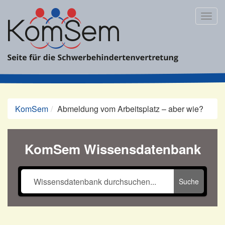
Zum
Inhalt
Togg
springen
navig
KomSem
Abmeldung vom Arbeitsplatz – aber wie?
KomSem Wissensdatenbank
Suche