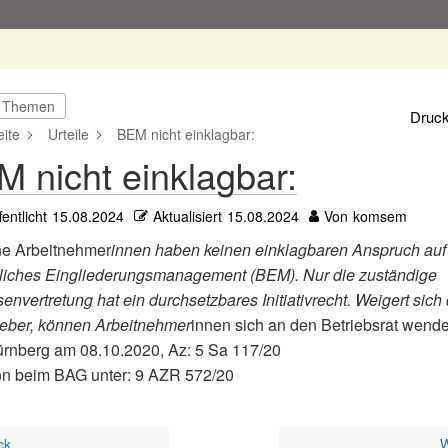
e Themen
Druc
ite
Urteile
BEM nicht einklagbar:
 nicht einklagbar:
fentlicht
15.08.2024
Aktualisiert
15.08.2024
Von
komsem
ne Arbeitnehmer
innen haben keinen einklagbaren Anspruch auf
bliches Eingliederungsmanagement (BEM). Nur die zuständige
senvertretung hat ein durchsetzbares Initiativrecht. Weigert sich
geber, können Arbeitnehmer
innen sich an den Betriebsrat wende
rnberg am 08.10.2020, Az: 5 Sa 117/20
on beim BAG unter: 9 AZR 572/20
ck
W