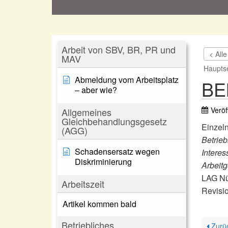
Arbeit von SBV, BR, PR und
< All
MAV
Hauptse
Abmeldung vom Arbeitsplatz
BEM
– aber wie?
Veröf
Allgemeines
Gleichbehandlungsgesetz
Einzel
(AGG)
Betrie
Schadensersatz wegen
Interes
Diskriminierung
Arbeit
LAG Nü
Arbeitszeit
Revisi
Artikel kommen bald
Betriebliches
Zurü