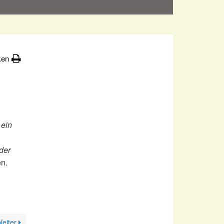
ken
 ein
 der
n.
eiter