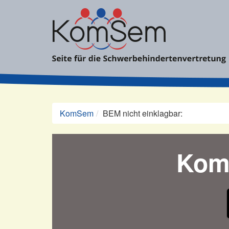
Zum
Inhalt
springen
KomSem
BEM nicht einklagbar:
Kom