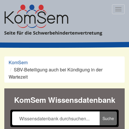
Zum
Inhalt
Togg
springen
navig
KomSem
SBV-Beteiligung auch bei Kündigung in der
Wartezeit
KomSem Wissensdatenbank
Suche