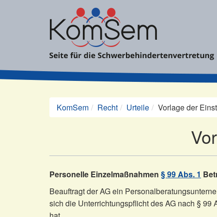
Zum
Inhalt
springen
KomSem
Recht
Urteile
Vorlage der Eins
Vor
Personelle Einzelmaßnahmen
§ 99 Abs. 1
Bet
Beauftragt der AG ein Personalberatungsunterne
sich die Unterrichtungspflicht des AG nach § 9
hat.