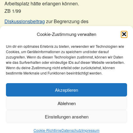
Arbeitsplatz hätte erlangen können.
ZB 1/99
Diskussionsbeitrag
zur Begrenzung des
Sonderkündigungsschutzes (§ 168 SGB IX) durch § 173
Cookie-Zustimmung verwalten
Abs. 3 SGB IX bei Gleichstellungen.
Um dir ein optimales Erlebnis zu bieten, verwenden wir Technologien wie
Cookies, um Geräteinformationen zu speichern und/oder darauf
KomSem
Recht
zuzugreifen. Wenn du diesen Technologien zustimmst, können wir Daten
wie das Surfverhalten oder eindeutige IDs auf dieser Website verarbeiten.
Aufgaben der Schwerbehindertenvertretung (SBV)
Wenn du deine Zustimmung nicht erteilst oder zurückziehst, können
Gleichstellung
bestimmte Merkmale und Funktionen beeinträchtigt werden.
Akzeptieren
Ablehnen
Kontakt
Newsletter
Impressum
Datenschutz
Rechtliches
AGB
Einstellungen ansehen
©2026 Copyright, KomSem GmbH.
Cookie-Richtlinie
Datenschutz
Impressum