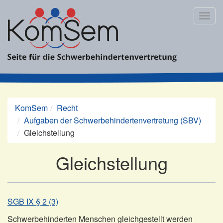
Zum
Inhalt
Togg
springen
navig
KomSem
Recht
Aufgaben der Schwerbehindertenvertretung (SBV)
Gleichstellung
Gleichstellung
SGB IX § 2 (3)
Schwerbehinderten Menschen gleichgestellt werden