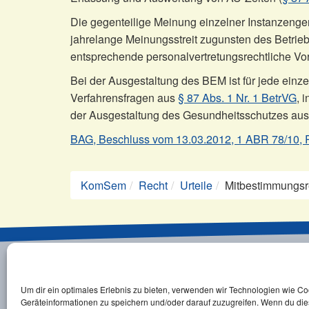
Die gegenteilige Meinung einzelner Instanzenge
jahrelange Meinungsstreit zugunsten des Betrieb
entsprechende personalvertretungsrechtliche Vor
Bei der Ausgestaltung des BEM ist für jede einz
Verfahrensfragen aus
§ 87 Abs. 1 Nr. 1 BetrVG
, 
der Ausgestaltung des Gesundheitsschutzes au
BAG, Beschluss vom 13.03.2012, 1 ABR 78/10, 
KomSem
Recht
Urteile
Mitbestimmungsr
Kontakt
Newsletter
Impressum
D
Um dir ein optimales Erlebnis zu bieten, verwenden wir Technologien wie C
©2026 Copyright, KomSem GmbH.
Geräteinformationen zu speichern und/oder darauf zuzugreifen. Wenn du di