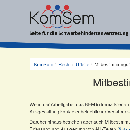
Zum
Inhalt
springen
KomSem
Recht
Urteile
Mitbestimmungsr
Mitbest
Wenn der Arbeitgeber das BEM in formalisierten
Ausgestaltung konkreter betrieblicher Verfahrens
Darüber hinaus bestehen aber auch Mitbestimmun
Erfassung und Auswertung von AU-Zeiten (
§ 87 