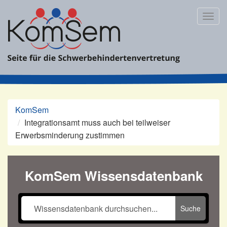
Zum
Inhalt
Togg
springen
navig
KomSem
Integrationsamt muss auch bei teilweiser
Erwerbsminderung zustimmen
KomSem Wissensdatenbank
Suche