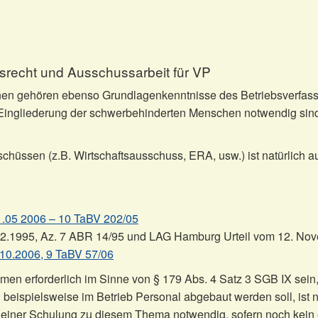
srecht und Ausschussarbeit für VP
nen gehören ebenso Grundlagenkenntnisse des Betriebsverfass
e Eingliederung der schwerbehinderten Menschen notwendig sin
chüssen (z.B. Wirtschaftsausschuss, ERA, usw.) ist natürlich
05 2006 – 10 TaBV 202/05
12.1995, Az. 7 ABR 14/95 und LAG Hamburg Urteil vom 12. No
10.2006, 9 TaBV 57/06
n erforderlich im Sinne von § 179 Abs. 4 Satz 3 SGB IX sein, 
ispielsweise im Betrieb Personal abgebaut werden soll, ist nic
 einer Schulung zu diesem Thema notwendig, sofern noch kein