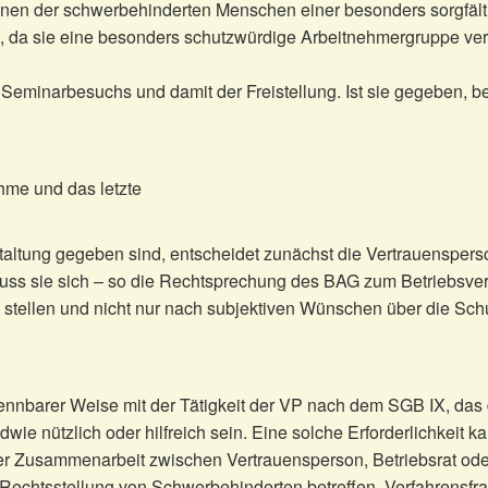
nen der schwerbehinderten Menschen einer besonders sorgfälti
 da sie eine besonders schutzwürdige Arbeitnehmergruppe vertr
s Seminarbesuchs und damit der Freistellung. Ist sie gegeben, b
hme und das letzte
staltung gegeben sind, entscheidet zunächst die Vertrauenspers
uss sie sich – so die Rechtsprechung des BAG zum Betriebsver
en stellen und nicht nur nach subjektiven Wünschen über die S
barer Weise mit der Tätigkeit der VP nach dem SGB IX, das die 
ndwie nützlich oder hilfreich sein. Eine solche Erforderlichke
r Zusammenarbeit zwischen Vertrauensperson, Betriebsrat oder
 Rechtsstellung von Schwerbehinderten betreffen, Verfahrensfr