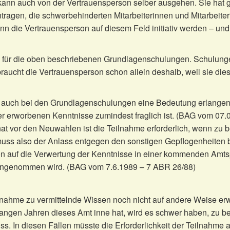
kann auch von der Vertrauensperson selber ausgehen. Sie hat 
ragen, die schwerbehinderten Mitarbeiterinnen und Mitarbeiter
kann die Vertrauensperson auf diesem Feld initiativ werden – 
el für die oben beschriebenen Grundlagenschulungen. Schulunge
raucht die Vertrauensperson schon allein deshalb, weil sie di
ngs auch bei den Grundlagenschulungen eine Bedeutung erlang
der erworbenen Kenntnisse zumindest fraglich ist. (BAG vom 07.
t vor den Neuwahlen ist die Teilnahme erforderlich, wenn zu 
 muss also der Anlass entgegen den sonstigen Gepflogenheiten
on auf die Verwertung der Kenntnisse in einer kommenden Amtsper
eingenommen wird. (BAG vom 7.6.1989 – 7 ABR 26/88)
ahme zu vermittelnde Wissen noch nicht auf andere Weise erwor
langen Jahren dieses Amt inne hat, wird es schwer haben, zu b
ss. In diesen Fällen müsste die Erforderlichkeit der Teilnahm