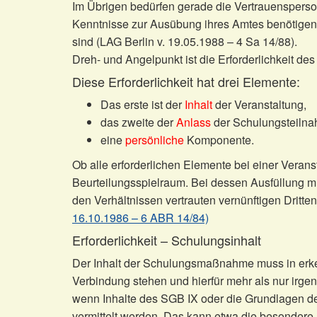
Im Übrigen bedürfen gerade die Vertrauensperso
Kenntnisse zur Ausübung ihres Amtes benötigen,
sind (LAG Berlin v. 19.05.1988 – 4 Sa 14/88).
Dreh- und Angelpunkt ist die Erforderlichkeit de
Diese Erforderlichkeit hat drei Elemente:
Das erste ist der
Inhalt
der Veranstaltung,
das zweite der
Anlass
der Schulungsteilna
eine
persönliche
Komponente.
Ob alle erforderlichen Elemente bei einer Veran
Beurteilungsspielraum. Bei dessen Ausfüllung m
den Verhältnissen vertrauten vernünftigen Dritt
16.10.1986 – 6 ABR 14/84)
Erforderlichkeit – Schulungsinhalt
Der Inhalt der Schulungsmaßnahme muss in erkenn
Verbindung stehen und hierfür mehr als nur irge
wenn Inhalte des SGB IX oder die Grundlagen de
vermittelt werden. Das kann etwa die besondere