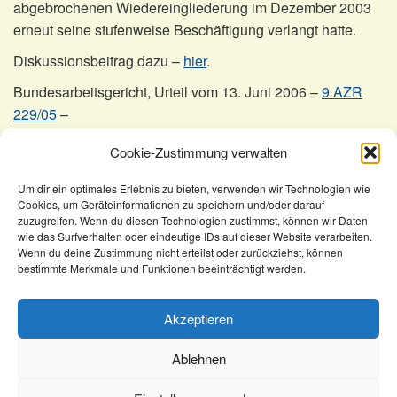
abgebrochenen Wiedereingliederung im Dezember 2003
erneut seine stufenweise Beschäftigung verlangt hatte.
Diskussionsbeitrag dazu –
hier
.
Bundesarbeitsgericht, Urteil vom 13. Juni 2006 –
9 AZR
229/05
–
Vorinstanz: LAG Rheinland-Pfalz, Urteil vom 4. März 2005
Cookie-Zustimmung verwalten
– 12 Sa 566/04 –
Um dir ein optimales Erlebnis zu bieten, verwenden wir Technologien wie
Cookies, um Geräteinformationen zu speichern und/oder darauf
KomSem
Recht
Urteile
zuzugreifen. Wenn du diesen Technologien zustimmst, können wir Daten
wie das Surfverhalten oder eindeutige IDs auf dieser Website verarbeiten.
Berufliche Rehabilitation – stufenweise
Wenn du deine Zustimmung nicht erteilst oder zurückziehst, können
Wiedereingliederung
bestimmte Merkmale und Funktionen beeinträchtigt werden.
Akzeptieren
Ablehnen
Kontakt
Newsletter
Impressum
Datenschutz
Rechtliches
AGB