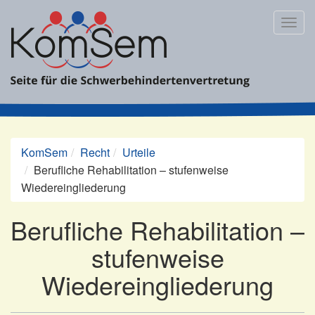
Zum
Inhalt
Togg
springen
navig
KomSem
Recht
Urteile
Berufliche Rehabilitation – stufenweise
Wiedereingliederung
Berufliche Rehabilitation –
stufenweise
Wiedereingliederung