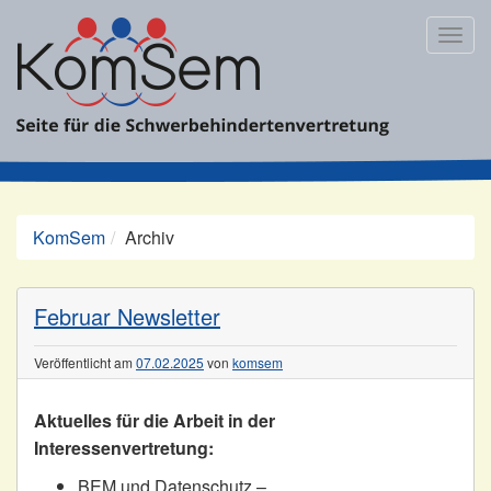
Zum
Inhalt
Togg
springen
navig
KomSem
Archiv
Archiv
Februar Newsletter
Veröffentlicht am
07.02.2025
von
komsem
Aktuelles für die Arbeit in der
Interessenvertretung:
BEM und Datenschutz –