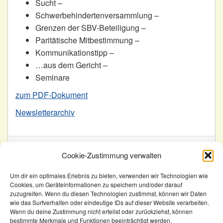
Sucht –
Schwerbehindertenversammlung –
Grenzen der SBV-Beteiligung –
Paritätische Mitbestimmung –
Kommunikationstipp –
…aus dem Gericht –
Seminare
zum PDF-Dokument
Newsletterarchiv
Veröffentlicht in
Allgemein
Cookie-Zustimmung verwalten
Beitragsnavigation
Ältere Beiträge
Neuere Beiträge
Um dir ein optimales Erlebnis zu bieten, verwenden wir Technologien wie
Cookies, um Geräteinformationen zu speichern und/oder darauf
zuzugreifen. Wenn du diesen Technologien zustimmst, können wir Daten
Nach oben
wie das Surfverhalten oder eindeutige IDs auf dieser Website verarbeiten.
Wenn du deine Zustimmung nicht erteilst oder zurückziehst, können
KomSem
Archiv
bestimmte Merkmale und Funktionen beeinträchtigt werden.