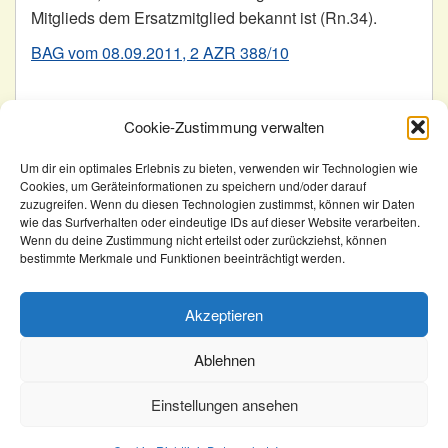
Mitglieds dem Ersatzmitglied bekannt ist (Rn.34).
BAG vom 08.09.2011, 2 AZR 388/10
Veröffentlicht in
Urteile
Cookie-Zustimmung verwalten
Beitragsnavigation
Mandat wahrnehmen trotz
Kündigung – Beteiligung der
Um dir ein optimales Erlebnis zu bieten, verwenden wir Technologien wie
Cookies, um Geräteinformationen zu speichern und/oder darauf
Urlaub?
Schwerbehindertenvertretung
zuzugreifen. Wenn du diesen Technologien zustimmst, können wir Daten
wie das Surfverhalten oder eindeutige IDs auf dieser Website verarbeiten.
Wenn du deine Zustimmung nicht erteilst oder zurückziehst, können
KomSem
BAG: Mandat wahrnehmen trotz Urlaub
bestimmte Merkmale und Funktionen beeinträchtigt werden.
Akzeptieren
Ablehnen
Kontakt
Newsletter
Impressum
Datenschutz
Rechtliches
AGB
Einstellungen ansehen
©2026 Copyright, KomSem GmbH.