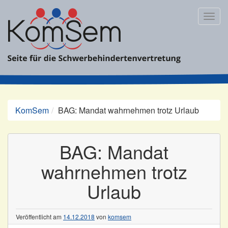
Zum
Inhalt
Togg
springen
navig
KomSem
BAG: Mandat wahrnehmen trotz Urlaub
BAG: Mandat
wahrnehmen trotz
Urlaub
Veröffentlicht am
14.12.2018
von
komsem