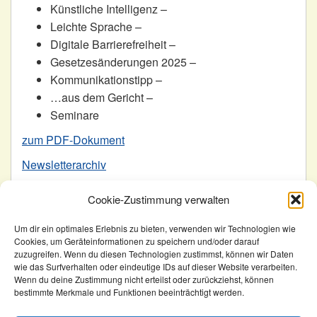
Künstliche Intelligenz –
Leichte Sprache –
Digitale Barrierefreiheit –
Gesetzesänderungen 2025 –
Kommunikationstipp –
…aus dem Gericht –
Seminare
zum PDF-Dokument
Newsletterarchiv
Cookie-Zustimmung verwalten
Veröffentlicht in
Allgemein
Um dir ein optimales Erlebnis zu bieten, verwenden wir Technologien wie
Beitragsnavigation
Cookies, um Geräteinformationen zu speichern und/oder darauf
Frohe Weihnachten
Februar Newsletter
zuzugreifen. Wenn du diesen Technologien zustimmst, können wir Daten
wie das Surfverhalten oder eindeutige IDs auf dieser Website verarbeiten.
Wenn du deine Zustimmung nicht erteilst oder zurückziehst, können
KomSem
Januar Newsletter
bestimmte Merkmale und Funktionen beeinträchtigt werden.